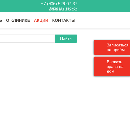
+7 (906) 529-07-37
Заказать звонок
Ь
О КЛИНИКЕ
АКЦИИ
КОНТАКТЫ
Найти
Записаться
на приём
Вызвать
врача на
дом