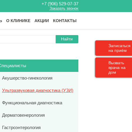
+7 (906) 529-07-37
Заказать звонок
Ь
О КЛИНИКЕ
АКЦИИ
КОНТАКТЫ
Найти
Записаться
на приём
Вызвать
Специалисты
врача на
дом
Акушерство-гинекология
Ультразвуковая диагностика (УЗИ)
Функциональная диагностика
Дерматовенерология
Гастроэнтерология